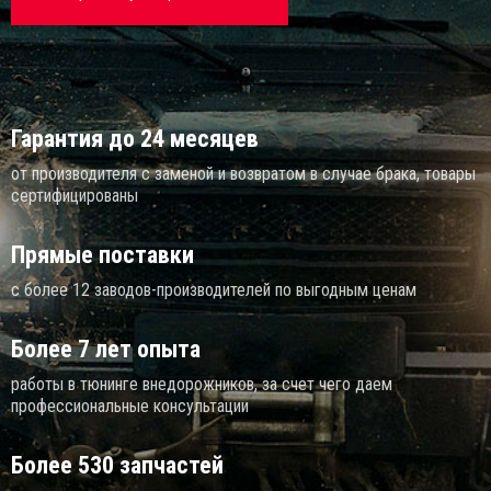
Площа
сковые тормоза
ощадки и подрамники ZST
Гарантия до 24 месяцев
от производителя с заменой и возвратом в случае брака, товары
сертифицированы
Прямые поставки
с более 12 заводов-производителей по выгодным ценам
Более 7 лет опыта
работы в тюнинге внедорожников, за счет чего даем
профессиональные консультации
Более 530 запчастей