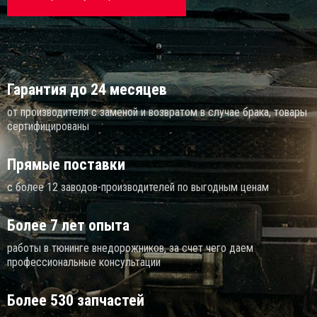
Площа
сковые тормоза
ощадки и подрамники ZST
Гарантия до 24 месяцев
от производителя с заменой и возвратом в случае брака, товары
сертифицированы
Прямые поставки
с более 12 заводов-производителей по выгодным ценам
Более 7 лет опыта
работы в тюнинге внедорожников, за счет чего даем
профессиональные консультации
Более 530 запчастей