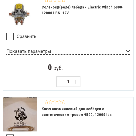
Соленоид(реле) лебёдки Electric Winch 6000-
12000 LBS. 12V
Сравнить
Показать параметры
0
руб.
−
+
Клюз алюминиевый для лебёдки с
синтетическим тросом 9500, 12000 lbs